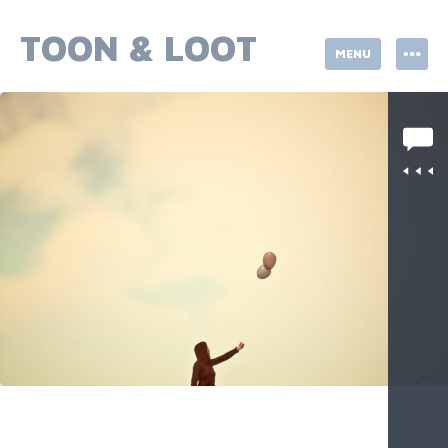
Skip
to
TOON & LOOT
MENU
content