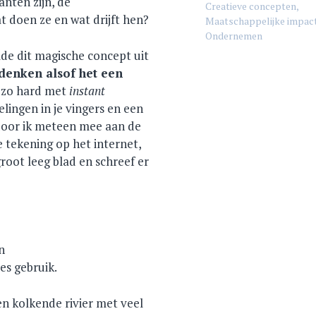
nten zijn, de
Creatieve concepten
,
at doen ze en wat drijft hen?
Maatschappelijke impac
Ondernemen
lde dit magische concept uit
denken alsof het een
e zo hard met
instant
lingen in je vingers en een
rdoor ik meteen mee aan de
e tekening op het internet,
root leeg blad en schreef er
n
ies gebruik.
n kolkende rivier met veel