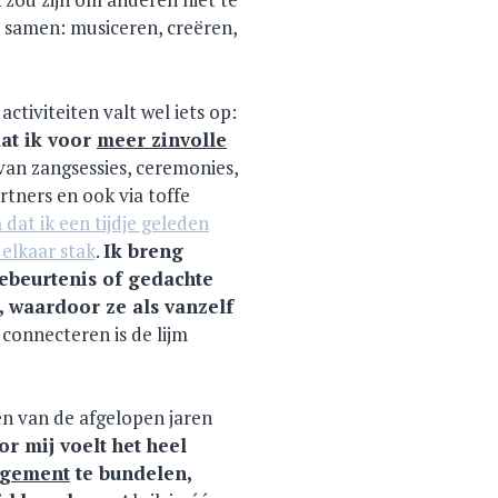
 samen: musiceren, creëren,
ctiviteiten valt wel iets op:
dat ik voor
meer zinvolle
van zangsessies, ceremonies,
tners en ook via toffe
dat ik een tijdje geleden
 elkaar stak
.
Ik breng
ebeurtenis of gedachte
, waardoor ze als vanzelf
 connecteren is de lijm
en van de afgelopen jaren
or mij voelt het heel
gement
te bundelen,