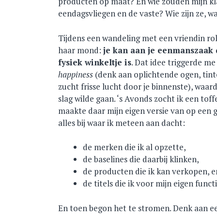
producten op maat? En wie zouden mijn kla
eendagsvliegen en de vaste? Wie zijn ze, w
Tijdens een wandeling met een vriendin ro
haar mond:
je kan aan je eenmanszaak 
fysiek winkeltje is
. Dat idee triggerde m
happiness
(denk aan oplichtende ogen, tinte
zucht frisse lucht door je binnenste), waa
slag wilde gaan. ‘s Avonds zocht ik een toff
maakte daar mijn eigen versie van op een g
alles bij waar ik meteen aan dacht:
de merken die ik al opzette,
de baselines die daarbij klinken,
de producten die ik kan verkopen, e
de titels die ik voor mijn eigen funct
En toen begon het te stromen. Denk aan ee