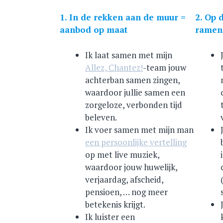
1. In de rekken aan de muur =
2. Op 
aanbod op maat
ramen
Ik laat samen met mijn
Allez, Chantez!
-team jouw
achterban samen zingen,
waardoor jullie samen een
zorgeloze, verbonden tijd
beleven.
Ik voer samen met mijn man
een persoonlijke vertelling
op met live muziek,
waardoor jouw huwelijk,
verjaardag, afscheid,
pensioen, … nog meer
betekenis krijgt.
Ik luister een