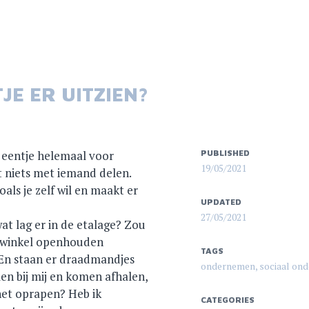
JE ER UITZIEN?
, eentje helemaal voor
PUBLISHED
19/05/2021
t niets met iemand delen.
oals je zelf wil en maakt er
UPDATED
27/05/2021
at lag er in de etalage? Zou
e winkel openhouden
TAGS
? En staan er draadmandjes
ondernemen
,
sociaal on
en bij mij en komen afhalen,
 het oprapen? Heb ik
CATEGORIES