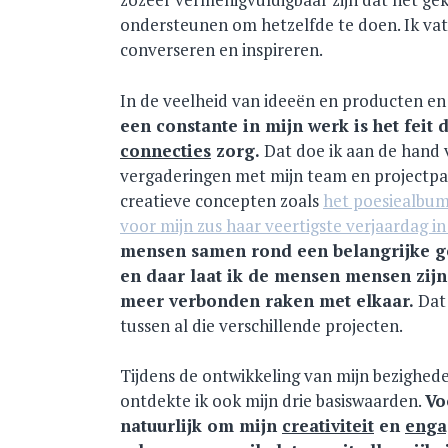
ondersteunen om hetzelfde te doen. Ik vat
converseren en inspireren.
In de veelheid van ideeën en producten en a
een constante in mijn werk is het feit 
connecties
zorg.
Dat doe ik aan de hand 
vergaderingen met mijn team en projectpar
creatieve concepten zoals
het poesiealbum 
voor mijn zus haar veertigste verjaardag in
mensen samen rond een belangrijke g
en daar laat ik de mensen mensen zijn
meer verbonden raken met elkaar.
Dat
tussen al die verschillende projecten.
Tijdens de ontwikkeling van mijn bezighed
ontdekte ik ook mijn drie basiswaarden.
Vo
natuurlijk om mijn
creativiteit
en
enga