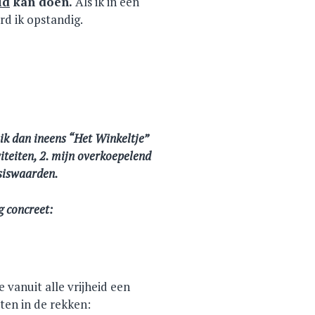
id
kan doen.
Als ik in één
d ik opstandig.
 ik dan ineens “Het Winkeltje”
viteiten, 2. mijn overkoepelend
asiswaarden.
g concreet:
e vanuit alle vrijheid een
cten in de rekken: