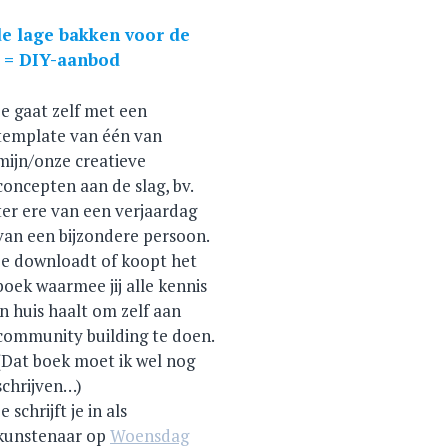
de lage bakken voor de
 = DIY-aanbod
Je gaat zelf met een
template van één van
mijn/onze creatieve
concepten aan de slag, bv.
ter ere van een verjaardag
van een bijzondere persoon.
Je downloadt of koopt het
boek waarmee jij alle kennis
in huis haalt om zelf aan
community building te doen.
(Dat boek moet ik wel nog
schrijven…)
Je schrijft je in als
kunstenaar op
Woensdag