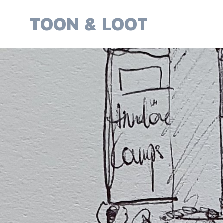
Skip
to
TOON & LOOT
content