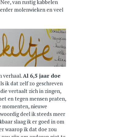
 Nee, van rustig kabbelen
. Eerder molenwieken en veel
n verhaal.
Al 6,5 jaar doe
ls ik dat zelf zo geschreven
 die vertaalt zich in zingen,
 met en tegen mensen praten,
jke momenten, nieuwe
oordig deel ik steeds meer
kbaar slaag ik er goed in om
er waarop ik dat doe zou
 zou zijn om anderen niet te