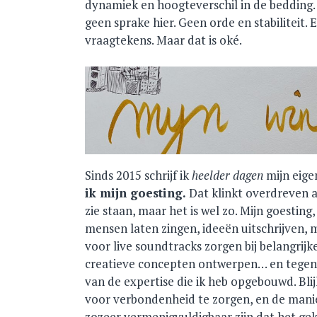
dynamiek en hoogteverschil in de bedding.
geen sprake hier. Geen orde en stabiliteit
vraagtekens. Maar dat is oké.
Sinds 2015 schrijf ik
heelder dagen
mijn eige
ik mijn goesting.
Dat klinkt overdreven a
zie staan, maar het is wel zo. Mijn goesting,
mensen laten zingen, ideeën uitschrijven,
voor live soundtracks zorgen bij belangri
creatieve concepten ontwerpen… en tegenw
van de expertise die ik heb opgebouwd. Blij
voor verbondenheid te zorgen, en de mani
zozeer vermenigvuldigbaar zijn dat het gek