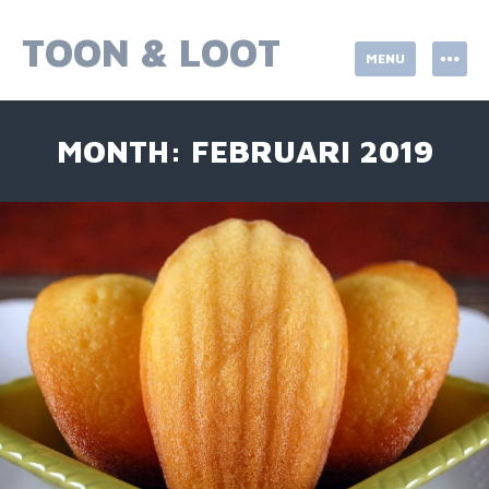
Skip
to
TOON & LOOT
MENU
content
MONTH:
FEBRUARI 2019