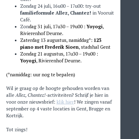
Zondag 24 juli, 16u00 – 17u00: try-out
familieformule Allez, Chantez!
in Vooruit
Café.
Zon
dag 31 juli, 17u30 – 19u00 :
Yoyogi
,
Rivierenhof Deurne.
Zaterdag 13 augustus, namiddag*:
123
piano met Frederik Sioen
, stadshal Gent
Zondag 21 augustus, 17u30 – 19u00 :
Yoyogi
, Rivierenhof Deurne.
(*namiddag: uur nog te bepalen)
Wil je graag op de hoogte gehouden worden van
alle
Allez, Chantez!
-activiteiten? Schrijf je hier in
voor onze nieuwsbrief:
klik hier
! We zingen vanaf
september op 4 vaste locaties in Gent, Brugge en
Kortrijk.
Tot zings!