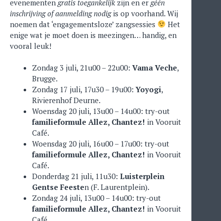
evenementen
gratis toegankelijk
zijn en er
géén
inschrijving of aanmelding nodig
is op voorhand. Wij
noemen dat ‘engagementsloze’ zangsessies
Het
enige wat je moet doen is meezingen… handig, en
vooral leuk!
Zondag 3 juli, 21u00 – 22u00:
Vama Veche
,
Brugge.
Zondag 17 juli, 17u30 – 19u00:
Yoyogi
,
Rivierenhof Deurne.
Woensdag 20 juli, 13u00 – 14u00: try-out
familieformule Allez, Chantez!
in Vooruit
Café.
Woensdag 20 juli, 16u00 – 17u00: try-out
familieformule Allez, Chantez!
in Vooruit
Café.
Donderdag 21 juli, 11u30:
Luisterplein
Gentse Feeste
n (F. Laurentplein).
Zondag 24 juli, 13u00 – 14u00: try-out
familieformule Allez, Chantez!
in Vooruit
Café.