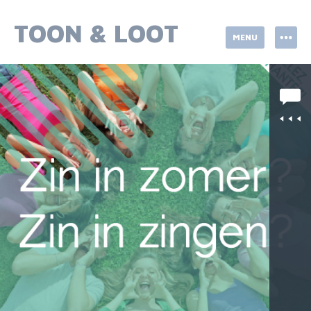
Skip
to
TOON & LOOT
MENU
content