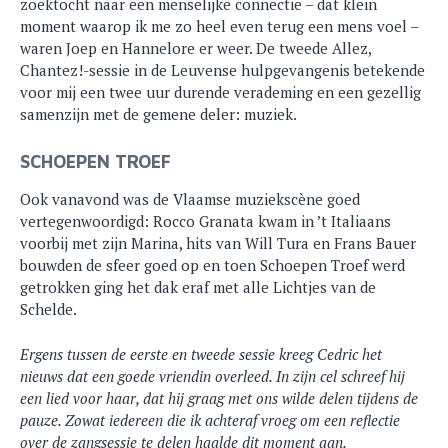
zoektocht naar een menselijke connectie – dat klein
moment waarop ik me zo heel even terug een mens voel –
waren Joep en Hannelore er weer. De tweede Allez,
Chantez!-sessie in de Leuvense hulpgevangenis betekende
voor mij een twee uur durende verademing en een gezellig
samenzijn met de gemene deler: muziek.
SCHOEPEN TROEF
Ook vanavond was de Vlaamse muziekscène goed
vertegenwoordigd: Rocco Granata kwam in ’t Italiaans
voorbij met zijn Marina, hits van Will Tura en Frans Bauer
bouwden de sfeer goed op en toen Schoepen Troef werd
getrokken ging het dak eraf met alle Lichtjes van de
Schelde.
Ergens tussen de eerste en tweede sessie kreeg Cedric het
nieuws dat een goede vriendin overleed. In zijn cel schreef hij
een lied voor haar, dat hij graag met ons wilde delen tijdens de
pauze. Zowat iedereen die ik achteraf vroeg om een reflectie
over de zangsessie te delen haalde dit moment aan.