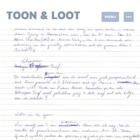
Skip
to
TOON & LOOT
MENU
content