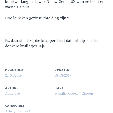
buurtwerking in de wijk Nieuw Gent – UZ… en ze heeft er
massa’s zin in!
Hoe leuk kan gezinsuitbreiding zijn?!
Ps. daar staat ze, die knapperd met dat brilletje en die
donkere krulletjes. Jaja…
PUBLISHED
UPDATED
22/04/2016
08/08/2017
AUTHOR
TAGS
Annelore
Familie
,
Groeien
,
Zingen
CATEGORIES
Allez, Chantez!