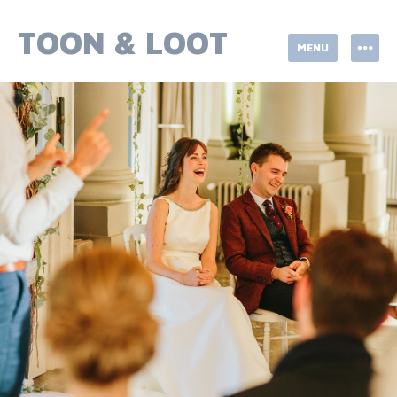
Skip
to
TOON & LOOT
MENU
content